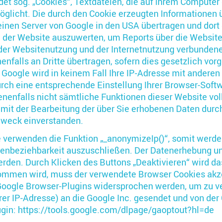
et sog. „Cookies“, Textdateien, die auf Ihrem Computer
öglicht. Die durch den Cookie erzeugten Informationen 
 einen Server von Google in den USA übertragen und dort
 der Website auszuwerten, um Reports über die Websitea
er Websitenutzung und der Internetnutzung verbundene 
nfalls an Dritte übertragen, sofern dies gesetzlich vorg
 Google wird in keinem Fall Ihre IP-Adresse mit anderen
durch eine entsprechende Einstellung Ihrer Browser-Soft
benenfalls nicht sämtliche Funktionen dieser Website vo
 mit der Bearbeitung der über Sie erhobenen Daten durc
Zweck einverstanden.
 verwenden die Funktion „_anonymizeIp()“, somit werde
onenbeziehbarkeit auszuschließen. Der Datenerhebung un
rden. Durch Klicken des Buttons „Deaktivieren“ wird da
mmen wird, muss der verwendete Browser Cookies akzep
oogle Browser-Plugins widersprochen werden, um zu ve
er IP-Adresse) an die Google Inc. gesendet und von der
ugin: https://tools.google.com/dlpage/gaoptout?hl=de