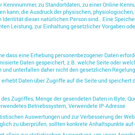
r Kennnummer, zu Standortdaten, zu einer Online-Kenn
en kann, die Ausdruck der physischen, physiologischen,
en Identität dieser natürlichen Person sind.. Eine Spei
chten Leistung, zur Einhaltung gesetzlicher Vorgaben o
e dass eine Erhebung personenbezogener Daten erforde
sierte Daten gespeichert, z.B. welche Seite oder welc
 und unterfallen daher nicht den gesetzlichen Regelu
erhebt Daten über Zugriffe auf die Seite und speichert d
 des Zugriffes, Menge der gesendeten Daten in Byte, Qu
Verwendetes Betriebssystem, Verwendete IP-Adresse
atistischen Auswertungen und zur Verbesserung der Webs
räglich zu überprüfen, sollten konkrete Anhaltspunkte au
 allein zur statistischen Auswertung, um unser Angebo