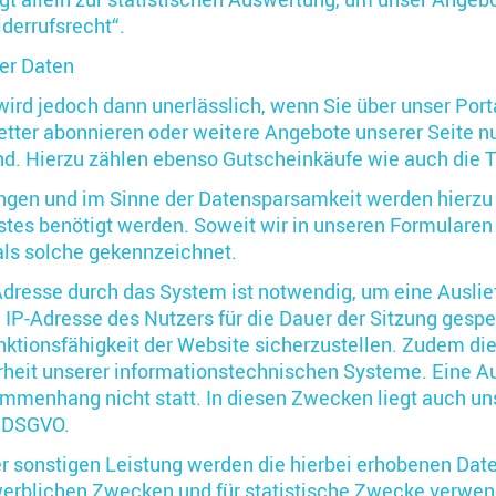
derrufsrecht“.
er Daten
rd jedoch dann unerlässlich, wenn Sie über unser Porta
etter abonnieren oder weitere Angebote unserer Seite 
nd. Hierzu zählen ebenso Gutscheinkäufe wie auch die 
ngen und im Sinne der Datensparsamkeit werden hierzu 
nstes benötigt werden. Soweit wir in unseren Formulare
d als solche gekennzeichnet.
dresse durch das System ist notwendig, um eine Auslie
 IP-Adresse des Nutzers für die Dauer der Sitzung gespe
unktionsfähigkeit der Website sicherzustellen. Zudem di
erheit unserer informationstechnischen Systeme. Eine A
menhang nicht statt. In diesen Zwecken liegt auch uns
f DSGVO.
er sonstigen Leistung werden die hierbei erhobenen Dat
werblichen Zwecken und für statistische Zwecke verwen